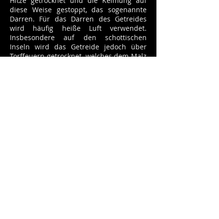
Hitze getrocknet und die Keimung auf
diese Weise gestoppt, das sogenannte
Darren. Für das Darren des Getreides
wird häufig heiße Luft verwendet.
Insbesondere auf den schottischen
Inseln wird das Getreide jedoch über
Torffeuern getrocknet, welches dem Malz
(und dem späteren Whisky) ein
charakteristisches rauchiges Aroma
verleiht. Nach dem das gemälzte
Getreide getrocknet wurde, wird es in
großen Mühlen geschrotet und auf diese
Weise zu einer Art Mehl zermahlen.
Die 1879 gegründete
Mälzerei Weyermann
in