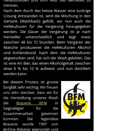
herauszulösen und vom Rest des Getreides zu
trennen.
Nach dem durch das heisse Wasser eine zuckrige
Lösung entstanden ist, wird die Mischung in den
Gärtank (Washback) gefüllt, wo nun auch die
Hefekulturen für die Vergärung hinzugegeben
werden. Die Dauer der Vergärung ist je nach
Hersteller unterschiedlich und liegt meist
zwischen 48 bis 72 Stunden. Beim Vergären der
Maische produzieren die Hefekulturen Alkohol
und Kohlendioxid. Nach dem die Hefekulturen
abgestorben sind, hat sich der Wash gebildet. Das
ist eine Art Bier, das einen Alkoholgehalt zwischen
etwa 8 % bis 10 % aufweist und nun destilliert
werden kann.
Bei diesem Prozess ist grosse
Sorgfalt sehr wichtig.
Wir freuen
uns sehr darüber, dass wir für
die Herstellung unseres Wash
die
Brauerei BFM
in
Saignelégier für die
Zusammenarbeit gewinnen
konnten. Die legendäre
Brauerei wurde 1997 von
Jérôme Rebetez gegründet und