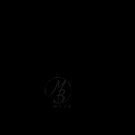
Gegründet 2014
illerie
ch
cy
|
AGB