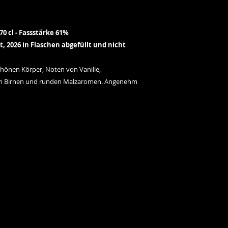
70 cl - Fassstärke 61%
lt, 2026 in Flaschen abgefüllt und nicht
schönen Körper, Noten von Vanille,
ten Birnen und runden Malzaromen. Angenehm
Adresse der Distillerie
Korrespondenz-Adresse
MB Distillerie
Müller Baumann & Baumann Dist
Route de France 37, 2925 Buix​
Forchstrasse 178,
8032 Züri
Kontakt aufnehmen
Impressum
|
Datenschutz
|
Cookies Poli