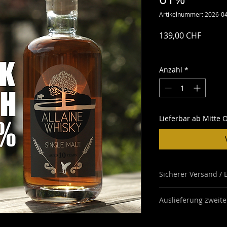
Artikelnummer: 2026-0
Preis
139,00 CHF
inkl. MwSt.
Anzahl
*
Lieferbar ab Mitte 
Sicherer Versand / 
Wir senden Ihnen di
Auslieferung zweite
sicheren Kartonverp
durch die Schweize